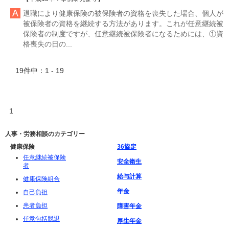
退職により健康保険の被保険者の資格を喪失した場合、個人が
被保険者の資格を継続する方法があります。これが任意継続被
保険者の制度ですが、任意継続被保険者になるためには、①資
格喪失の日の...
19件中：1 - 19
1
人事・労務相談のカテゴリー
健康保険
36協定
任意継続被保険
安全衛生
者
給与計算
健康保険組合
年金
自己負担
患者負担
障害年金
任意包括脱退
厚生年金