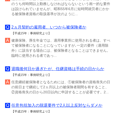
のうち何時間以上勤務しなければならないという画一的な要件
は設けられていませんが、昭和55年6月に短時間就労者にかか
る被保険者資格の取扱基準が次のように...
2ヵ月契約の雇用者、いつから被保険者か
【平成15年：事例研究より】
健康保険、厚生年金では、適用事業所に使用される者は、すべ
て被保険者になることになっていますが､一定の要件（適用除
外）に該当する場合には、被保険者となることはできません。
臨時に使用される者であっ...
退職後何日か過ぎたが、任継資格は手続の日からか
【平成15年：事例研究より】
任意継続被保険者となるためには、①被保険者の資格喪失の日
の前日まで継続して2ヵ月以上の被保険者期間を有すること、
②資格喪失の日から20日以内に申請することが必要です。2...
任意包括加入の脱退要件で2人以上反対ならダメか
【平成15年：事例研究より】