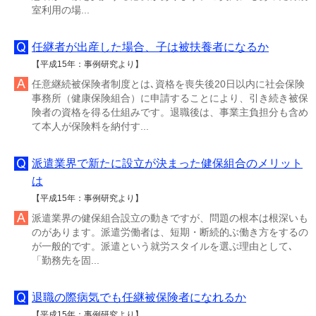
室利用の場...
任継者が出産した場合、子は被扶養者になるか
【平成15年：事例研究より】
任意継続被保険者制度とは､資格を喪失後20日以内に社会保険
事務所（健康保険組合）に申請することにより、引き続き被保
険者の資格を得る仕組みです。退職後は、事業主負担分も含め
て本人が保険料を納付す...
派遣業界で新たに設立が決まった健保組合のメリット
は
【平成15年：事例研究より】
派遣業界の健保組合設立の動きですが、問題の根本は根深いも
のがあります。派遣労働者は、短期・断続的ぶ働き方をするの
が一般的です。派遣という就労スタイルを選ぶ理由として､
「勤務先を固...
退職の際病気でも任継被保険者になれるか
【平成15年：事例研究より】