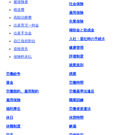
被保険者
社会保険
移送費
雇用保険
高額治療費
失業保険
出産育児一時金
補助金と助成金
出産手当金
入社・退社時の手続き
自己負担割合
健康管理
資格喪失
評価制度
保険料未払
就業規則
労働紛争
残業
賃金
労働時間
労働契約、雇用契約
労働基準法違反
雇用保険
職業訓練
福利厚生
労働者派遣法
休日
休憩時間
休職制度
解雇