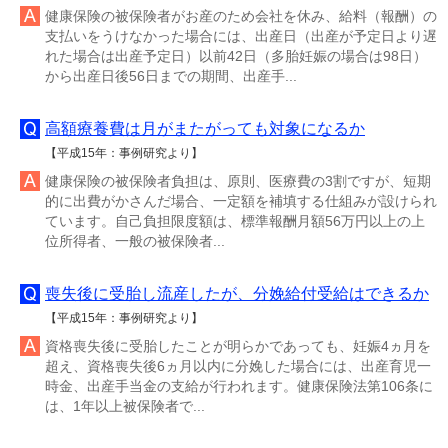
健康保険の被保険者がお産のため会社を休み、給料（報酬）の
支払いをうけなかった場合には、出産日（出産が予定日より遅
れた場合は出産予定日）以前42日（多胎妊娠の場合は98日）
から出産日後56日までの期間、出産手...
高額療養費は月がまたがっても対象になるか
【平成15年：事例研究より】
健康保険の被保険者負担は、原則、医療費の3割ですが、短期
的に出費がかさんだ場合、一定額を補填する仕組みが設けられ
ています。自己負担限度額は、標準報酬月額56万円以上の上
位所得者、一般の被保険者...
喪失後に受胎し流産したが、分娩給付受給はできるか
【平成15年：事例研究より】
資格喪失後に受胎したことが明らかであっても、妊娠4ヵ月を
超え、資格喪失後6ヵ月以内に分娩した場合には、出産育児一
時金、出産手当金の支給が行われます。健康保険法第106条に
は、1年以上被保険者で...