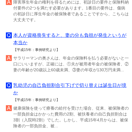
障害厚生年金の権利を得るためには、初診日の要件と保険料納
付要件の2つを満たす必要があります。1番目の要件は、傷病
の初診日に厚生年金の被保険者であることですから、こちらは
大丈夫です。
本人が資格喪失すると、妻の分も負担が発生というが
本当か
【平成15年：事例研究より】
サラリーマンの奥さんは、年金の保険料を払う必要がないと一
口にいいますが、正確には、①夫が被用者年金の被保険者、②
妻の年齢が20歳以上60歳未満、③妻の年収が130万円未満...
乳幼児の自己負担割合引下げで切り替えは誕生日が境
か
【平成15年：事例研究より】
健康保険を使って療養の給付を受けた場合、従来、被保険者の
一部負担金はかかった費用の2割、被扶養者の自己負担割合は
3割（入院時2割）でした。しかし、平成15年4月からは、被保
険者の一部負担金、被...