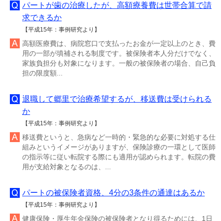
パートが歯の治療したが、高額療養費は世帯合算で請
求できるか
【平成15年：事例研究より】
高額医療費は、病院窓口で支払ったお金が一定以上のとき、費
用の一部が填補される制度です。被保険者本人分だけでなく、
家族負担分も対象になります。一般の被保険者の場合、自己負
担の限度額...
退職して郷里で治療希望するが、移送費は受けられる
か
【平成15年：事例研究より】
移送費というと、急病など一時的・緊急的な必要に対処する仕
組みというイメージがありますが、保険診療の一環として医師
の指示等に従い転院する際にも適用が認められます。転院の費
用が支給対象となるのは、...
パートの被保険者資格、4分の3条件の通達はあるか
【平成15年：事例研究より】
健康保険・厚生年金保険の被保険者となり得るためには、1日