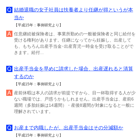
結婚退職の女子社員は扶養者より任継が得というが本
当か
【平成15年：事例研究より】
任意継続被保険者は、事業所勤めの一般被保険者と同じ給付を
受ける権利があります。任継になってから妊娠し、出産して
も、もちろん出産手当金･出産育児一時金を受け取ることがで
きます。給付...
出産手当金を早めに請求した場合、出産遅れると清算
するのか
【平成15年：事例研究より】
産前休暇は本人の請求が前提ですから、目一杯取得する人が少
ない職場では、戸惑うかもしれません。出産手当金は、産前6
週間（多胎妊娠は14週間）・産後8週間が対象になると一般に
理解されています。
お産まで内職したが、出産手当金はその分減額か
【平成15年：事例研究より】