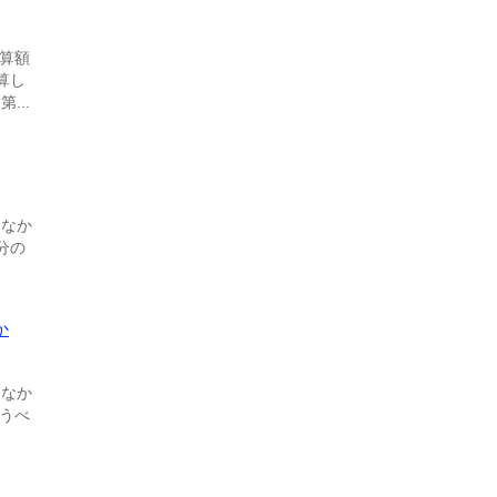
算額
算し
...
きなか
分の
か
きなか
うべ