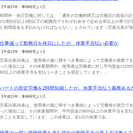
【平成15年：事例研究より】
時間外・休日労働に対しては、「通常の労働時間又は労働日の賃金の計
の2割5分以上5割以下の範囲内でそれぞれ命令で定める率以上の率で計
た割増賃金を支払わなければならない」とされています（労基法第37条第
仕事減って勤務日を休日にしたが、休業手当払い必要か
【平成15年：事例研究より】
労基法第26条は、使用者の責に帰すぺき事由によって労働者が就業で
った場合には、その休業期間中、使用者は労働者に対し平均賃金の100
60以上の休業手当を支払うべきことを規定しています。...
パートの所定労働を2時間短縮したが、休業手当払う義務ある
【平成15年：事例研究より】
労基法第26条は、使用者の責に帰すべき事由によって労働者が就労で
った場合には、その休業期間中、平均賃金の60%以上の休業手当を支払
きことを規定しています。この休業は、全1日の休業であ...
残業の一部に危険作業を含む場合の危険手当の算入方法教えて