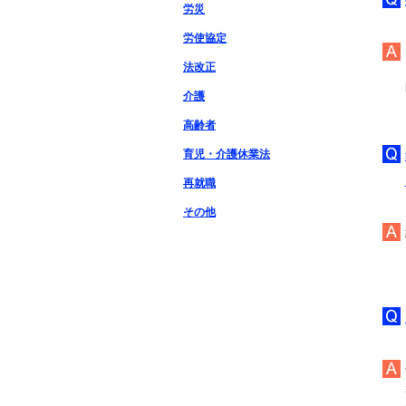
労災
労使協定
法改正
介護
高齢者
育児・介護休業法
再就職
その他