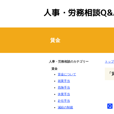
人事・労務相談Q&A
賃金
人事・労務相談のカテゴリー
トップ
賃金
「
賃金について
就業手当
危険手当
休業手当
赴任手当
減給の制裁