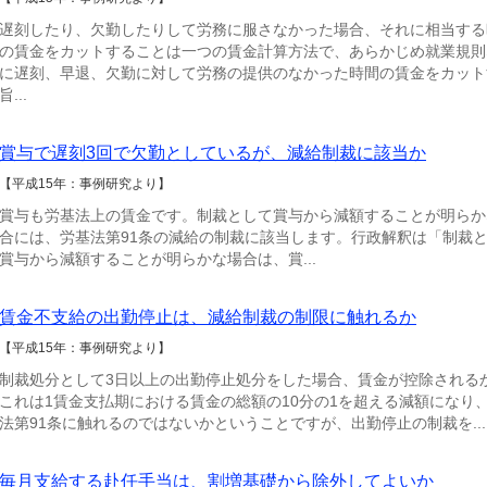
遅刻したり、欠勤したりして労務に服さなかった場合、それに相当する
の賃金をカットすることは一つの賃金計算方法で、あらかじめ就業規則
に遅刻、早退、欠勤に対して労務の提供のなかった時間の賃金をカット
旨...
賞与で遅刻3回で欠勤としているが、減給制裁に該当か
【平成15年：事例研究より】
賞与も労基法上の賃金です。制裁として賞与から減額することが明らか
合には、労基法第91条の減給の制裁に該当します。行政解釈は「制裁
賞与から減額することが明らかな場合は、賞...
賃金不支給の出勤停止は、減給制裁の制限に触れるか
【平成15年：事例研究より】
制裁処分として3日以上の出勤停止処分をした場合、賃金が控除される
これは1賃金支払期における賃金の総額の10分の1を超える減額になり
法第91条に触れるのではないかということですが、出勤停止の制裁を...
毎月支給する赴任手当は、割増基礎から除外してよいか