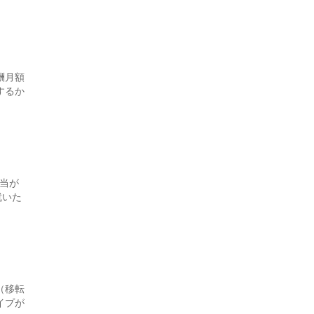
酬月額
するか
当が
就いた
（移転
イプが