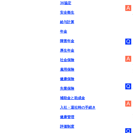
36協定
安全衛生
給与計算
年金
障害年金
厚生年金
社会保険
雇用保険
健康保険
失業保険
補助金と助成金
入社・退社時の手続き
健康管理
評価制度