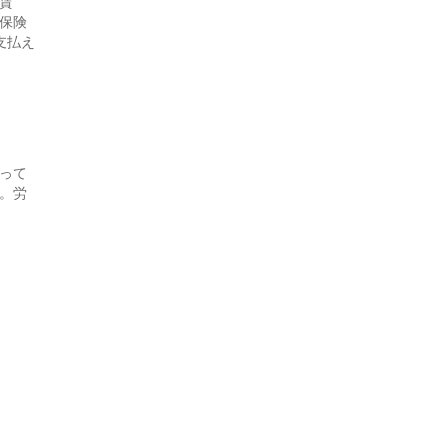
賃
保険
支払え
って
。労