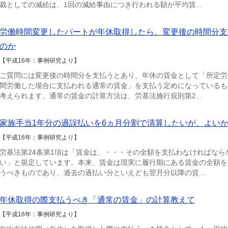
裁としての減給は、1回の減給事由につき行われる額が平均賃...
労働時間変更したパートが年休取得したら、変更後の時間分支
のか
【平成16年：事例研究より】
ご質問には変更後の時間分を支払うとあり、年休の賃金として「所定労
間労働した場合に支払われる通常の賃金」を支払う定めになっているも
考えられます。通常の賃金の計算方法は、労基法施行規則第2...
家族手当1年分の過誤払いを6ヵ月分割で清算したいが、よい
【平成16年：事例研究より】
労基法第24条第1項は「賃金は、・・・その全額を支払わなければなら
い」と規定しています。本来、賃金は現実に履行期にある賃金の全額を
うべきものであり、過去の過払い分といえども翌月分以降の賃...
年休取得の際支払うべき「通常の賃金」の計算教えて
【平成16年：事例研究より】