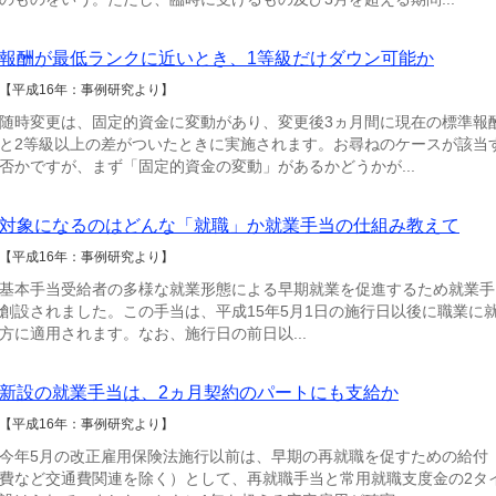
報酬が最低ランクに近いとき、1等級だけダウン可能か
【平成16年：事例研究より】
随時変更は、固定的資金に変動があり、変更後3ヵ月間に現在の標準報
と2等級以上の差がついたときに実施されます。お尋ねのケースが該当
否かですが、まず「固定的資金の変動」があるかどうかが...
対象になるのはどんな「就職」か就業手当の仕組み教えて
【平成16年：事例研究より】
基本手当受給者の多様な就業形態による早期就業を促進するため就業手
創設されました。この手当は、平成15年5月1日の施行日以後に職業に
方に適用されます。なお、施行日の前日以...
新設の就業手当は、2ヵ月契約のパートにも支給か
【平成16年：事例研究より】
今年5月の改正雇用保険法施行以前は、早期の再就職を促すための給付
費など交通費関連を除く）として、再就職手当と常用就職支度金の2タ