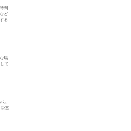
時間
など
する
な場
として
から、
、労基