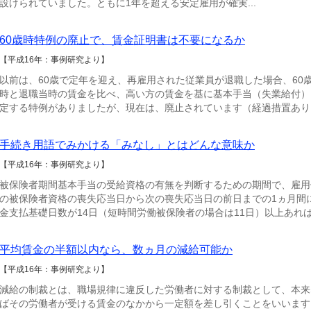
設けられていました。ともに1年を超える安定雇用が確実...
60歳時特例の廃止で、賃金証明書は不要になるか
【平成16年：事例研究より】
以前は、60歳で定年を迎え、再雇用された従業員が退職した場合、60
時と退職当時の賃金を比べ、高い方の賃金を基に基本手当（失業給付）
定する特例がありましたが、現在は、廃止されています（経過措置あり）.
手続き用語でみかける「みなし」とはどんな意味か
【平成16年：事例研究より】
被保険者期間基本手当の受給資格の有無を判断するための期間で、雇用
の被保険者資格の喪失応当日から次の喪失応当日の前日までの1ヵ月間
金支払基礎日数が14日（短時間労働被保険者の場合は11日）以上あれば.
平均賃金の半額以内なら、数ヵ月の減給可能か
【平成16年：事例研究より】
減給の制裁とは、職場規律に違反した労働者に対する制裁として、本来
ばその労働者が受ける賃金のなかから一定額を差し引くことをいいます