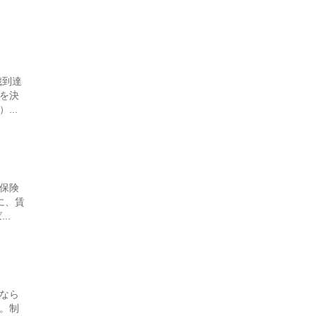
歳到達
を決
..
保険
に、賃
..
なら
。制