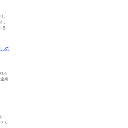
り、
か、
れる
ないの
れる
る企業
い
べて