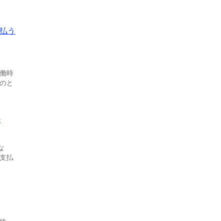
払う
働時
のと
か
な
支払