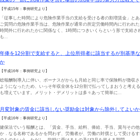
【平成15年：事例研究より】
「従事した時間により危険作業手当の支給を受ける者の割増賃金」とあ
ご質問の危険作業手当は、危険作業が通常の所定労働時間内に行われた
時間外に行われたかに関係なく、1時間につきいくらという形で支給さ
も...
年俸を12分割で支給すると、上位所得者に該当するが別基準
か
【平成16年：事例研究より】
総報酬制導入に伴い、ボーナスがからも月給と同じ率で保険料が徴収さ
ようになったため、いっそ年収全休を12分割で払ってしまおうと考え
も増えています。メリット・デメリットは多々あって簡単に...
月変対象の賃金に該当しない奨励金は対象から除外してよいか
【平成16年：事例研究より】
健保法でいう報酬とは、「賃金、手当、給料、俸給、手当、賞与その他
か．なる名称であるかを問わず、労働者が、労働の対償として受けるす
のものをいう。ただし、臨時に受けるもの及び3月を超える期問...