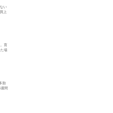
ない
買上
ん。育
った場
多胎
6週間