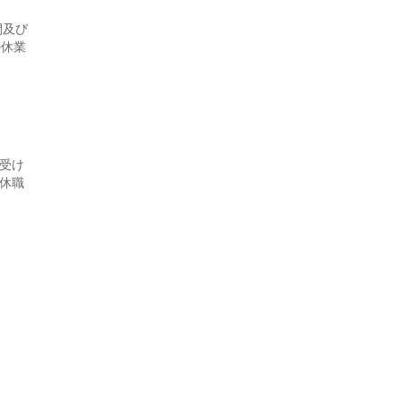
間及び
の休業
受け
休職