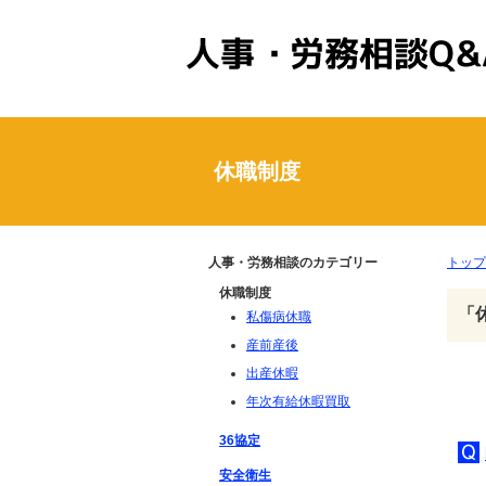
人事・労務相談Q&A
休職制度
人事・労務相談のカテゴリー
トップ
休職制度
「
私傷病休職
産前産後
出産休暇
年次有給休暇買取
36協定
安全衛生