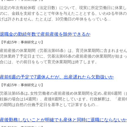
法定の年次有給休暇（法定日数）について、現実に所定労働日に休業し
のに、金銭を支給することで年休を与えたこととする、いわゆる年休の
げは許されません。たとえば、10労働日の年休をもっている...
退職金の勤続年数で産前産後を除外できるか
【平成15年：事例研究より】
産前産後の休業期間（労基法第65条）は、育児休業期間に含まれませ
児休業終了予定日までに、労基法第65条の産前産後の休業期間が始ま
合には、その前日をもって育児休業期間は終了します。
産前6週の予定で7週休んだが、出産遅れたら欠勤扱いか
【平成15年：事例研究より】
労基法第65条は､女性労働者の産前産後め休業期間を定め､産前6週間（
妊娠の場合は14週間）、産後8週間としています。行政解釈は、「産前
の期間は自然の分娩予定日を基準として計算するもの...
産後勤務しないことが明確でも産休と同時に退職にならないか