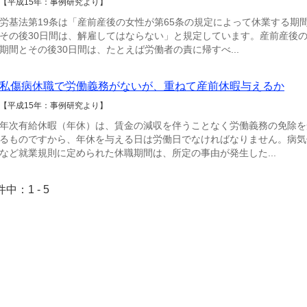
【平成15年：事例研究より】
労基法第19条は「産前産後の女性が第65条の規定によって休業する期
その後30日間は、解雇してはならない」と規定しています。産前産後
期間とその後30日間は、たとえば労働者の責に帰すべ...
私傷病休職で労働義務がないが、重ねて産前休暇与えるか
【平成15年：事例研究より】
年次有給休暇（年休）は、賃金の減収を伴うことなく労働義務の免除を
るものですから、年休を与える日は労働日でなければなりません。病気
など就業規則に定められた休職期間は、所定の事由が発生した...
件中：1 - 5