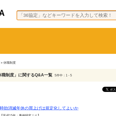
» 休職制度
休職制度」に関するQ&A一覧
5件中：1 - 5
時効消滅年休の買上げは規定化してよいか
【平成15年：事例研究より】