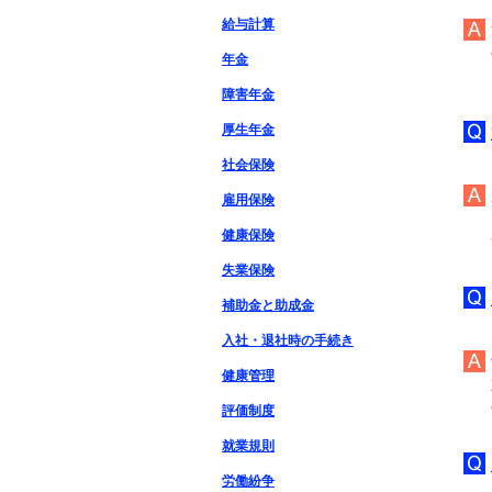
給与計算
年金
障害年金
厚生年金
社会保険
雇用保険
健康保険
失業保険
補助金と助成金
入社・退社時の手続き
健康管理
評価制度
就業規則
労働紛争