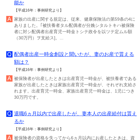
能か
【平成16年：事例研究より】
家族の出産に関する規定は、従来、健康保険法の第59条の4に
ありました。｢被扶養者タル配偶者が分娩シタルトキハ被保険
者に対シ配偶者出産育児一時金トシテ政令を以ツテ定ムル額
（30万円）ヲ支給ス]。...
配偶者出産一時金創設と聞いたが、妻のお産で貰える
額は？
【平成16年：事例研究より】
被保険者が出産したときは出産育児一時金が、被扶養者である
家族が出産したときは家族出産育児一時金が、それぞれ支給さ
れます。出産育児一時金、家族出産育児一時金は、1児につき
30万円です。
退職6ヵ月以内で出産したが、妻本人の出産給付は貰え
るか
【平成16年：事例研究より】
被保険者の資格を失ってから6ヵ月以内にお産したときは、資