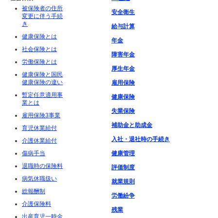
被保険者の住所
安全衛生
変更に伴う手続
き
給与計算
健康保険とは
年金
社会保険とは
障害年金
労働保険とは
厚生年金
健康保険と国民
健康保険の違い
雇用保険
暫定任意適用事
健康保険
業とは
失業保険
雇用保険3事業
補助金と助成金
育児休業給付
入社・退社時の手続き
介護休業給付
傷病手当
健康管理
退職時の保険料
評価制度
病気休職扱い
就業規則
総報酬制
労働紛争
介護保険料
残業
出産育児一時金