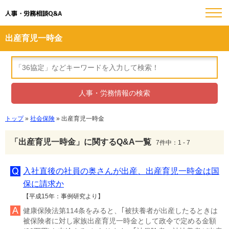
人事・労務相談Q&A
出産育児一時金
トップ
»
社会保険
» 出産育児一時金
「出産育児一時金」に関するQ&A一覧
7件中：1 - 7
入社直後の社員の奥さんが出産、出産育児一時金は国
保に請求か
【平成15年：事例研究より】
健康保険法第114条をみると、｢被扶養者が出産したるときは
被保険者に対し家族出産育児一時金として政令で定める金額