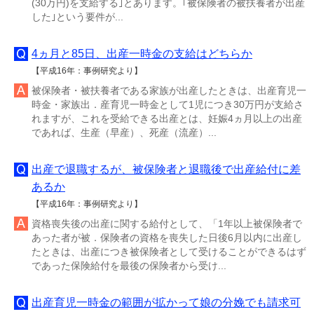
(30万円)を支給する｣とあります。｢被保険者の被扶養者が出産
した｣という要件が...
4ヵ月と85日、出産一時金の支給はどちらか
【平成16年：事例研究より】
被保険者・被扶養者である家族が出産したときは、出産育児一
時金・家族出．産育児一時金として1児につき30万円が支給さ
れますが、これを受給できる出産とは、妊娠4ヵ月以上の出産
であれば、生産（早産）、死産（流産）...
出産で退職するが、被保険者と退職後で出産給付に差
あるか
【平成16年：事例研究より】
資格喪失後の出産に関する給付として、「1年以上被保険者で
あった者が被．保険者の資格を喪失した日後6月以内に出産し
たときは、出産につき被保険者として受けることができるはず
であった保険給付を最後の保険者から受け...
出産育児一時金の範囲が拡かって娘の分娩でも請求可