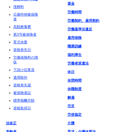
賃金
埋葬料
労働時間
日雇特例被保険
者
労働契約、雇用契約
高額療養費
労働基準法違反
第3号被保険者
雇用保険
育児休業
職業訓練
資格喪失日
福利厚生
労働保険料の徴
収
労働者派遣法
下請け従業員
休日
適用除外
休憩時間
資格喪失届
休職制度
被保険者証
解雇
標準報酬月額
労災
資格取得日
労使協定
法改正
介護
高齢者
育児・介護休業法