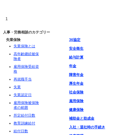
1
人事・労務相談のカテゴリー
失業保険
36協定
失業保険とは
安全衛生
高年齢継続被保
給与計算
険者
年金
雇用保険受給資
格
障害年金
再就職手当
厚生年金
失業
社会保険
失業認定日
雇用保険
雇用保険被保険
者の範囲
健康保険
所定給付日数
補助金と助成金
教育訓練給付
入社・退社時の手続き
給付日数