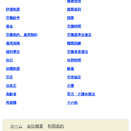
健康管理
評価制度
就業規則
労働紛争
残業
賃金
労働時間
労働契約、雇用契約
労働基準法違反
雇用保険
職業訓練
福利厚生
労働者派遣法
休日
休憩時間
休職制度
解雇
労災
労使協定
法改正
介護
高齢者
育児・介護休業法
再就職
その他
ホーム
会社概要
利用規約