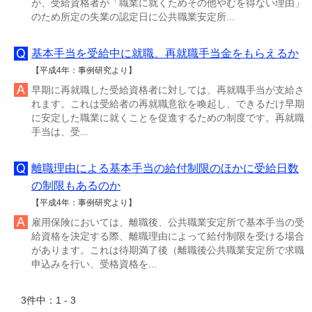
が、受給資格者が「職業に就くためその他やむを得ない理由」
のため所定の失業の認定日に公共職業安定所...
基本手当を受給中に就職、再就職手当金をもらえるか
【平成4年：事例研究より】
早期に再就職した受給資格者に対しては、再就職手当が支給さ
れます。これは受給者の再就職意欲を喚起し、できるだけ早期
に安定した職業に就くことを促進するための制度です。再就職
手当は、受...
離職理由による基本手当の給付制限のほかに受給日数
の制限もあるのか
【平成4年：事例研究より】
雇用保険においては、離職後、公共職業安定所で基本手当の受
給資格を決定する際、離職理由によって給付制限を受ける場合
があります。これは待期満了後（離職後公共職業安定所で求職
申込みを行い、受格資格を...
3件中：1 - 3