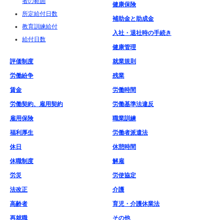
者の範囲
健康保険
所定給付日数
補助金と助成金
教育訓練給付
入社・退社時の手続き
給付日数
健康管理
評価制度
就業規則
労働紛争
残業
賃金
労働時間
労働契約、雇用契約
労働基準法違反
雇用保険
職業訓練
福利厚生
労働者派遣法
休日
休憩時間
休職制度
解雇
労災
労使協定
法改正
介護
高齢者
育児・介護休業法
再就職
その他