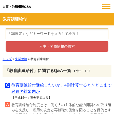
人事・労務相談Q&A
教育訓練給付
トップ
»
失業保険
» 教育訓練給付
「教育訓練給付」に関するQ&A一覧
1件中：1 - 1
教育訓練給付受給したいが、4割計算するときどこまで
経費の対象内か
【平成15年：事例研究より】
教育訓練給付制度とは、働く人の主体的な能力開発への取り組
みを支援し、雇用の安定と再就職の促進を図ることを目的とす