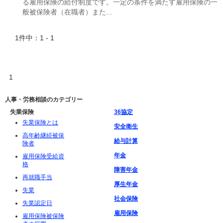
る雇用保険の給付制度です。一定の条件を満たす雇用保険の一
般被保険者（在職者）また...
1件中：1 - 1
1
人事・労務相談のカテゴリー
失業保険
36協定
失業保険とは
安全衛生
高年齢継続被保
給与計算
険者
年金
雇用保険受給資
格
障害年金
再就職手当
厚生年金
失業
社会保険
失業認定日
雇用保険
雇用保険被保険