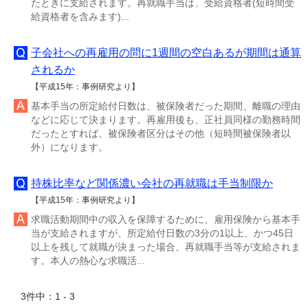
たときに支給されます。再就職手当は、受給資格者(短時間受
給資格者を含みます)...
子会社への再雇用の問に1週間の空白あるが期間は通算
されるか
【平成15年：事例研究より】
基本手当の所定給付日数は、被保険者だった期間、離職の理由
などに応じて決まります。再雇用後も、正社員同様の勤務時間
だったとすれば、被保険者区分はその他（短時間被保険者以
外）になります。
持株比率など関係濃い会社の再就職は手当制限か
【平成15年：事例研究より】
求職活動期間中の収入を保障するために、雇用保険から基本手
当が支給されますが、所定給付日数の3分の1以上、かつ45日
以上を残して就職が決まった場合、再就職手当等が支給されま
す。本人の熱心な求職活...
3件中：1 - 3