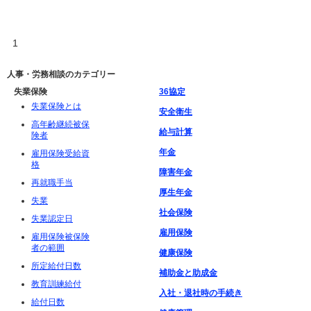
1
人事・労務相談のカテゴリー
失業保険
36協定
失業保険とは
安全衛生
高年齢継続被保
給与計算
険者
年金
雇用保険受給資
格
障害年金
再就職手当
厚生年金
失業
社会保険
失業認定日
雇用保険
雇用保険被保険
者の範囲
健康保険
所定給付日数
補助金と助成金
教育訓練給付
入社・退社時の手続き
給付日数