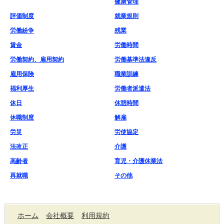
健康管理
評価制度
就業規則
労働紛争
残業
賃金
労働時間
労働契約、雇用契約
労働基準法違反
雇用保険
職業訓練
福利厚生
労働者派遣法
休日
休憩時間
休職制度
解雇
労災
労使協定
法改正
介護
高齢者
育児・介護休業法
再就職
その他
ホーム
会社概要
利用規約