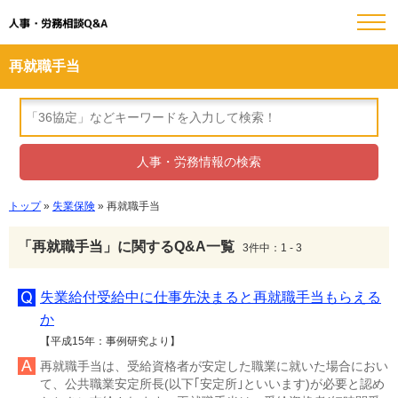
人事・労務相談Q&A
再就職手当
トップ
»
失業保険
» 再就職手当
「再就職手当」に関するQ&A一覧
3件中：1 - 3
失業給付受給中に仕事先決まると再就職手当もらえる
か
【平成15年：事例研究より】
再就職手当は、受給資格者が安定した職業に就いた場合におい
て、公共職業安定所長(以下｢安定所｣といいます)が必要と認め