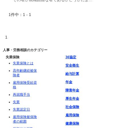
1件中：1 - 1
1
人事・労務相談のカテゴリー
失業保険
36協定
失業保険とは
安全衛生
高年齢継続被保
給与計算
険者
年金
雇用保険受給資
格
障害年金
再就職手当
厚生年金
失業
社会保険
失業認定日
雇用保険
雇用保険被保険
者の範囲
健康保険