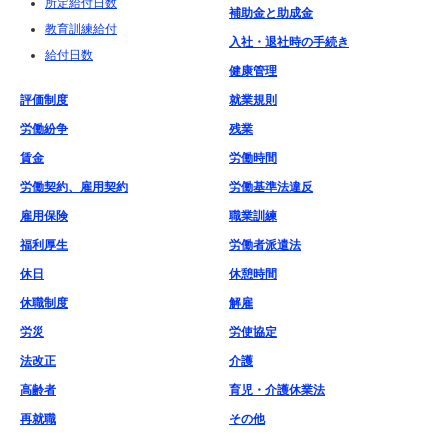
所定給付日数
補助金と助成金
教育訓練給付
入社・退社時の手続き
給付日数
健康管理
評価制度
就業規則
労働紛争
残業
賃金
労働時間
労働契約、雇用契約
労働基準法違反
雇用保険
職業訓練
福利厚生
労働者派遣法
休日
休憩時間
休職制度
解雇
労災
労使協定
法改正
介護
高齢者
育児・介護休業法
再就職
その他