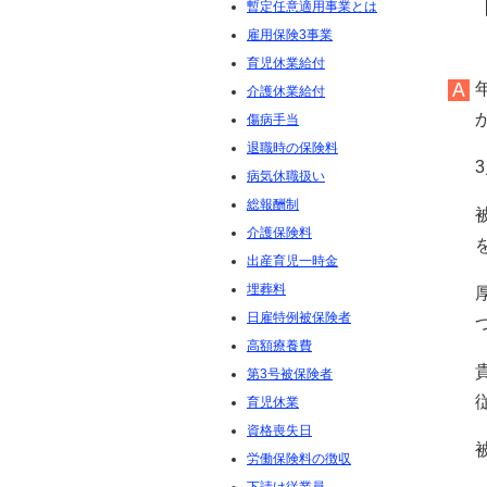
暫定任意適用事業とは
雇用保険3事業
育児休業給付
介護休業給付
傷病手当
退職時の保険料
病気休職扱い
総報酬制
介護保険料
出産育児一時金
埋葬料
日雇特例被保険者
高額療養費
第3号被保険者
育児休業
資格喪失日
労働保険料の徴収