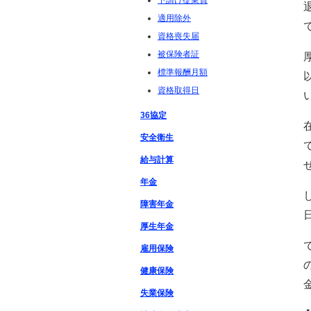
下請け従業員
適用除外
資格喪失届
被保険者証
標準報酬月額
資格取得日
36協定
安全衛生
給与計算
年金
障害年金
厚生年金
雇用保険
健康保険
失業保険