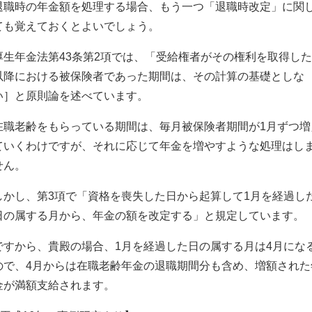
退職時の年金額を処理する場合、もう一つ「退職時改定」に関
ても覚えておくとよいでしょう。
厚生年金法第43条第2項では、「受給権者がその権利を取得し
以降における被保険者であった期間は、その計算の基礎としな
い］と原則論を述べています。
在職老齢をもらっている期間は、毎月被保険者期間が1月ずつ増
ていくわけですが、それに応じて年金を増やすような処理はし
せん。
しかし、第3項で「資格を喪失した日から起算して1月を経過し
日の属する月から、年金の額を改定する」と規定しています。
ですから、貴殿の場合、1月を経過した日の属する月は4月にな
ので、4月からは在職老齢年金の退職期間分も含め、増額された
金が満額支給されます。