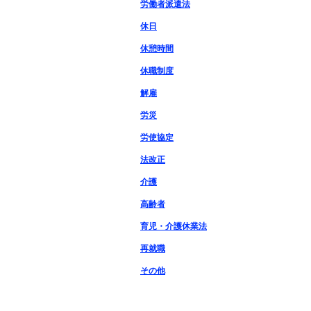
労働者派遣法
休日
休憩時間
休職制度
解雇
労災
労使協定
法改正
介護
高齢者
育児・介護休業法
再就職
その他