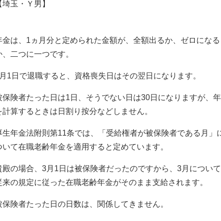
【埼玉・Ｙ男】
年金は、1ヵ月分と定められた金額が、全額出るか、ゼロになる
か、二つに一つです。
3月1日で退職すると、資格喪失日はその翌日になります。
被保険者たった日は1日、そうでない日は30日になりますが、
を計算するときは日割り按分などしません。
厚生年金法附則第11条では、「受給権者が被保険者である月」
ついて在職老齢年金を適用すると定めています。
貴殿の場合、3月1日は被保険者だったのですから、3月につい
従来の規定に従った在職老齢年金がそのまま支給されます。
被保険者たった日の日数は、関係してきません。