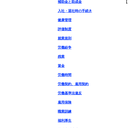
【
補助金と助成金
入社・退社時の手続き
健康管理
評価制度
就業規則
労働紛争
残業
賃金
労働時間
労働契約、雇用契約
労働基準法違反
雇用保険
職業訓練
福利厚生