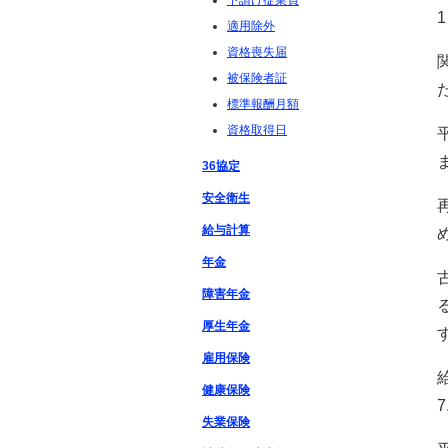
下請け従業員
適用除外
資格喪失届
被保険者証
標準報酬月額
資格取得日
36協定
安全衛生
給与計算
年金
障害年金
厚生年金
雇用保険
健康保険
失業保険