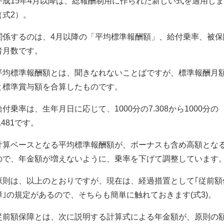
平成15年4月以降は、総報酬制用に作られた新しい式を適用し
（式2）。
関係するのは、4月以降の「平均標準報酬額」、給付乗率、被保
者月数です。
平均標準報酬額とは、聞きなれないことばですが、標準報酬月
と標準賞与額を合算したものです。
給付乗率は、生年月日に応じて、1000分の7.308から1000分の
.481です。
計算ベースとなる平均標準報酬額が、ボーナスも含め高額とな
ので、年金額が増えないように、乗率を下げて調整しています
原則は、以上のとおりですが、現在は、経過措置として｢従前額
障｣の規定があるので、そちらも簡単に触れておきます(式3)。
従前額保障とは、次に説明する計算式による年金額が、原則の