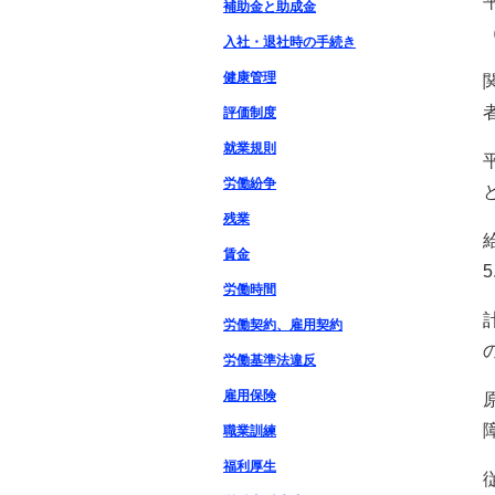
補助金と助成金
入社・退社時の手続き
健康管理
評価制度
就業規則
労働紛争
残業
賃金
5
労働時間
労働契約、雇用契約
労働基準法違反
雇用保険
職業訓練
福利厚生