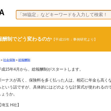
報酬制でどう変わるのか
【平成15年：事例研究より】
»
社会保険
»
総報酬制
平成15年4月から、総報酬制がスタートします。
ボーナスが高く、保険料を多く払った人は、相応に年金も高く
るという話ですが、具体的にはどのような計算式が使われるの
しょうか。
【埼玉 H社】