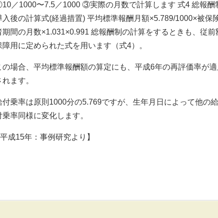
②10／1000〜7.5／1000 ③実際の月数で計算します 式4 総報酬
導入後の計算式(経過措置) 平均標準報酬月額×5.789/1000×被保
者期間の月数×1.031×0.991 総報酬制の計算をするときも、従前
保障用に定められた式を用います（式4）。
この場合、平均標準報酬額の算定にも、平成6年の再評価率が適
されます。
給付乗率は原則1000分の5.769ですが、生年月日によって他の
付乗率同様に変化します。
平成15年：事例研究より】