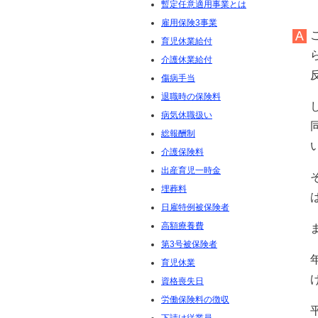
暫定任意適用事業とは
雇用保険3事業
育児休業給付
介護休業給付
傷病手当
退職時の保険料
病気休職扱い
総報酬制
介護保険料
出産育児一時金
埋葬料
日雇特例被保険者
高額療養費
第3号被保険者
育児休業
資格喪失日
労働保険料の徴収