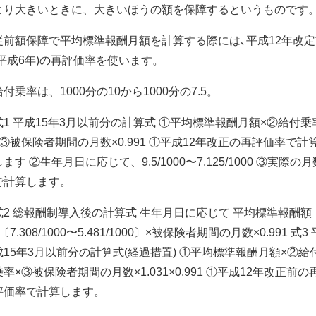
より大きいときに、大きいほうの額を保障するというものです
従前額保障で平均標準報酬月額を計算する際には､平成12年改定
(平成6年)の再評価率を使います。
給付乗率は、1000分の10から1000分の7.5。
式1 平成15年3月以前分の計算式 ①平均標準報酬月額×②給付乗
×③被保険者期間の月数×0.991 ①平成12年改正の再評価率で計
します ②生年月日に応じて、9.5/1000〜7.125/1000 ③実際の月
で計算します。
式2 総報酬制導入後の計算式 生年月日に応じて 平均標準報酬額
〔7.308/1000〜5.481/1000〕×被保険者期間の月数×0.991 式3 
成15年3月以前分の計算式(経過措置) ①平均標準報酬月額×②給
乗率×③被保険者期間の月数×1.031×0.991 ①平成12年改正前の
評価率で計算します。