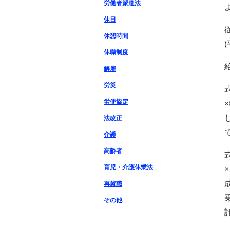
労働者派遣法
休日
休憩時間
休職制度
解雇
労災
労使協定
法改正
介護
高齢者
育児・介護休業法
×
再就職
その他