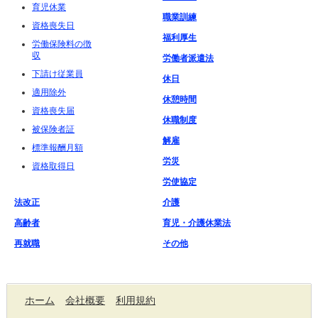
育児休業
職業訓練
資格喪失日
福利厚生
労働保険料の徴
収
労働者派遣法
下請け従業員
休日
適用除外
休憩時間
資格喪失届
休職制度
被保険者証
解雇
標準報酬月額
労災
資格取得日
労使協定
法改正
介護
高齢者
育児・介護休業法
再就職
その他
ホーム
会社概要
利用規約