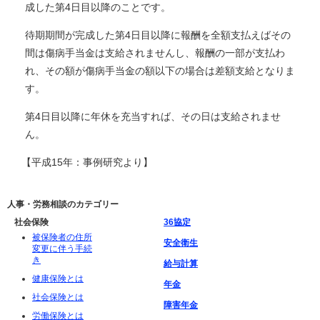
成した第4日目以降のことです。
待期期間が完成した第4日目以降に報酬を全額支払えばその
間は傷病手当金は支給されませんし、報酬の一部が支払わ
れ、その額が傷病手当金の額以下の場合は差額支給となりま
す。
第4日目以降に年休を充当すれば、その日は支給されませ
ん。
【平成15年：事例研究より】
人事・労務相談のカテゴリー
社会保険
36協定
被保険者の住所
安全衛生
変更に伴う手続
き
給与計算
健康保険とは
年金
社会保険とは
障害年金
労働保険とは