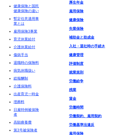
厚生年金
健康保険と国民
健康保険の違い
雇用保険
暫定任意適用事
健康保険
業とは
失業保険
雇用保険3事業
補助金と助成金
育児休業給付
入社・退社時の手続き
介護休業給付
傷病手当
健康管理
退職時の保険料
評価制度
病気休職扱い
就業規則
総報酬制
労働紛争
介護保険料
残業
出産育児一時金
賃金
埋葬料
労働時間
日雇特例被保険
者
労働契約、雇用契約
高額療養費
労働基準法違反
第3号被保険者
雇用保険