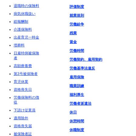
退職時の保険料
評価制度
病気休職扱い
就業規則
総報酬制
労働紛争
介護保険料
残業
出産育児一時金
賃金
埋葬料
労働時間
日雇特例被保険
者
労働契約、雇用契約
高額療養費
労働基準法違反
第3号被保険者
雇用保険
育児休業
職業訓練
資格喪失日
福利厚生
労働保険料の徴
収
労働者派遣法
下請け従業員
休日
適用除外
休憩時間
資格喪失届
休職制度
被保険者証