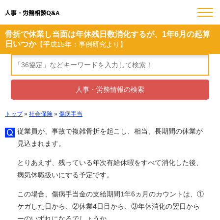
人事・労務相談Q&A
骨折で休業し当面は年休残日数消化するが、1年6月の起算
日いつか
【平成15年：事例研究より】
トップ
»
社会保険
»
傷病手当
従業員が、事故で複雑骨折を起こし、相当、長期間の休業が
見込まれます。
とりあえず、残っている年次有給休暇をすべて消化した後、
病気休職扱いにする予定です。
この場合、傷病手当金の支給期間1年6ヵ月のカウントは、①
ケガした日から、②休業4日目から、③年休消化の翌日から
ーのいずれになるでしょうか。