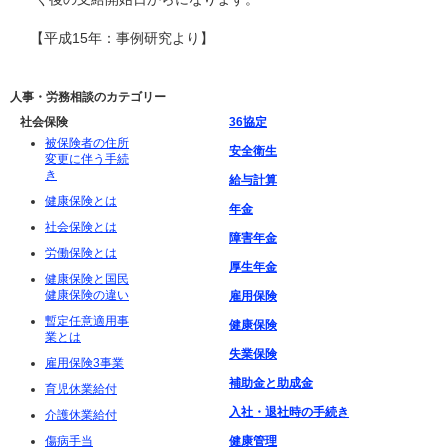
【平成15年：事例研究より】
人事・労務相談のカテゴリー
社会保険
36協定
被保険者の住所
安全衛生
変更に伴う手続
き
給与計算
健康保険とは
年金
社会保険とは
障害年金
労働保険とは
厚生年金
健康保険と国民
健康保険の違い
雇用保険
暫定任意適用事
健康保険
業とは
失業保険
雇用保険3事業
補助金と助成金
育児休業給付
入社・退社時の手続き
介護休業給付
傷病手当
健康管理