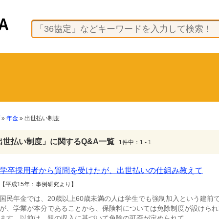
»
年金
» 出世払い制度
出世払い制度」に関するQ&A一覧
1件中：1 - 1
学卒採用者から質問を受けたが、出世払いの仕組み教えて
【平成15年：事例研究より】
国民年金では、20歳以上60歳未満の人は学生でも強制加入という建前
が、学業が本分であることから、保険料については免除制度が設けられ
ます。以前は、親の収入に基づいて免除の可否が定められて...