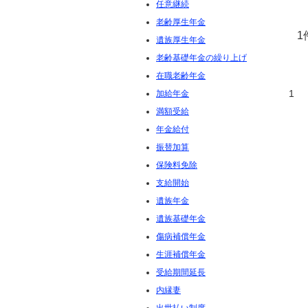
任意継続
老齢厚生年金
1
遺族厚生年金
老齢基礎年金の繰り上げ
在職老齢年金
1
加給年金
満額受給
年金給付
振替加算
保険料免除
支給開始
遺族年金
遺族基礎年金
傷病補償年金
生涯補償年金
受給期間延長
内縁妻