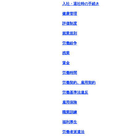
入社・退社時の手続き
健康管理
評価制度
就業規則
労働紛争
残業
賃金
労働時間
労働契約、雇用契約
労働基準法違反
雇用保険
職業訓練
福利厚生
労働者派遣法