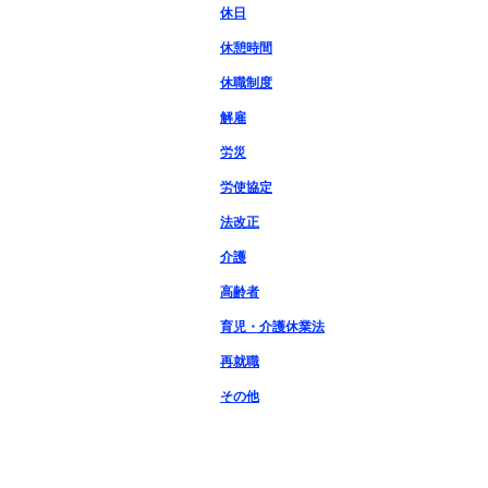
休日
休憩時間
休職制度
解雇
労災
労使協定
法改正
介護
高齢者
育児・介護休業法
再就職
その他