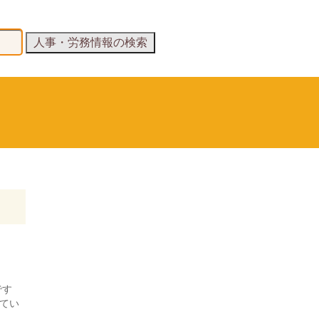
です
てい