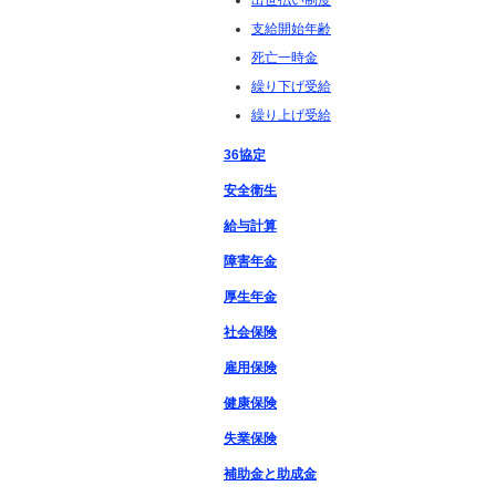
出世払い制度
支給開始年齢
死亡一時金
繰り下げ受給
繰り上げ受給
36協定
安全衛生
給与計算
障害年金
厚生年金
社会保険
雇用保険
健康保険
失業保険
補助金と助成金