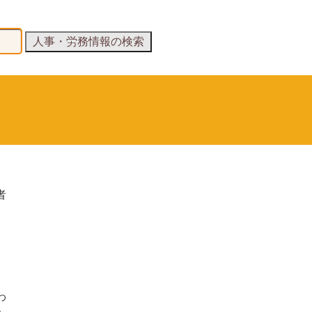
者
。
わ