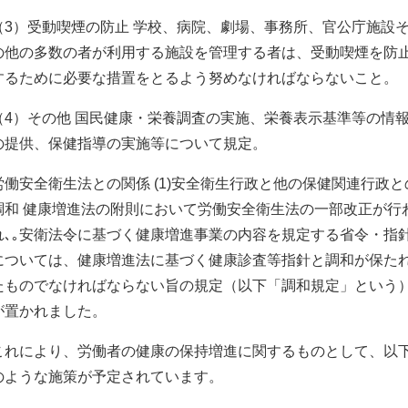
（3）受動喫煙の防止 学校、病院、劇場、事務所、官公庁施設
の他の多数の者が利用する施設を管理する者は、受動喫煙を防
するために必要な措置をとるよう努めなければならないこと。
（4）その他 国民健康・栄養調査の実施、栄養表示基準等の情
の提供、保健指導の実施等について規定。
労働安全衛生法との関係 (1)安全衛生行政と他の保健関連行政と
調和 健康増進法の附則において労働安全衛生法の一部改正が行
れ､｡安衛法令に基づく健康増進事業の内容を規定する省令・指
については、健康増進法に基づく健康診査等指針と調和が保た
たものでなければならない旨の規定（以下「調和規定」という
が置かれました。
これにより、労働者の健康の保持増進に関するものとして、以
のような施策が予定されています。