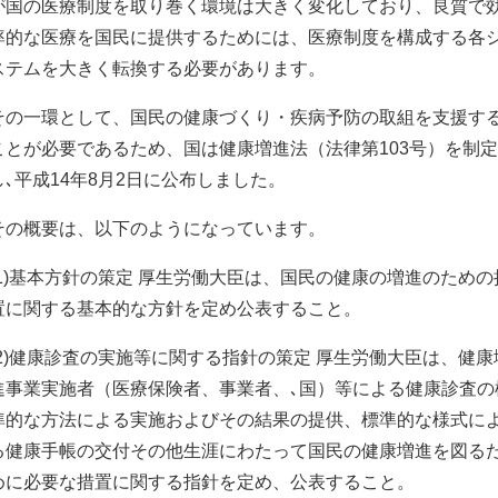
が国の医療制度を取り巻く環境は大きく変化しており、良質で
率的な医療を国民に提供するためには、医療制度を構成する各
ステムを大きく転換する必要があります。
その一環として、国民の健康づくり・疾病予防の取組を支援す
ことが必要であるため、国は健康増進法（法律第103号）を制定
し､平成14年8月2日に公布しました。
その概要は、以下のようになっています。
(1)基本方針の策定 厚生労働大臣は、国民の健康の増進のための
置に関する基本的な方針を定め公表すること。
(2)健康診査の実施等に関する指針の策定 厚生労働大臣は、健康
進事業実施者（医療保険者、事業者、､国）等による健康診査の
準的な方法による実施およびその結果の提供、標準的な様式に
る健康手帳の交付その他生涯にわたって国民の健康増進を図る
めに必要な措置に関する指針を定め、公表すること。