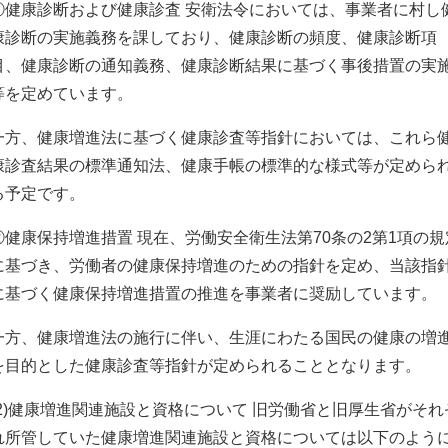
①健康診断および健康診査 安衛法令においては、事業者に村し
康診断の実施義務を課しており、健康診断の頻度、健康診断項
目、健康診断の通知義務、健康診断結果に基づく事後措置の実
等を定めています。
一方、健康増進法に基づく健康診査等指針においては、これら
康診査結果の標準通知法、健康手帳の標準的な様式等が定めら
る予定です。
②健康保持増進措置 現在、労働安全衛生法第70条の2第1項の規
に基づき、労働者の健康保持増進のための指針を定め、当該指
に基づく健康保持増進措置の推進を事業者に奨励しています。
一方、健康増進法の施行に伴い、生涯にわたる国民の健康の増
を目的とした健康診査等指針が定められることとなります。
(2)健康増進関連施設と資格について 旧労働省と旧厚生省がそれ
れ所管していた健康増進関連施設と資格については以下のよう