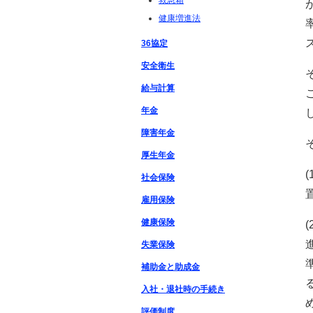
救急箱
健康増進法
36協定
安全衛生
給与計算
年金
障害年金
厚生年金
社会保険
雇用保険
健康保険
失業保険
補助金と助成金
入社・退社時の手続き
評価制度