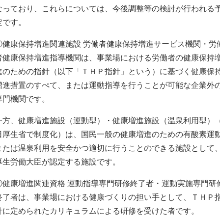
なっており、これらについては、今後調整等の検討が行われる
定です。
①健康保持増進関連施設 労働者健康保持増進サービス機関・労
者健康保持増進指導機関は、事業場における労働者の健康保持
進のための指針（以下「ＴＨＰ指針」という）に基づく健康保
増進措置のすぺて、または運動指導を行うことが可能な企業外
専門機関です。
一方、健康増進施設（運動型）・健康増進施設（温泉利用型）（
日厚生省で制度化）は、国民一般の健康増進のための有酸素運
または温泉利用を安全かつ適切に行うことのできる施設として
厚生労働大臣が認定する施設です。
②健康増進関連資格 運動指導専門研修終了者・運動実施専門研
終了者は、事業場における健康づくりの担い手として、ＴＨＰ
針に定められたカリキュラムによる研修を受けた者です。