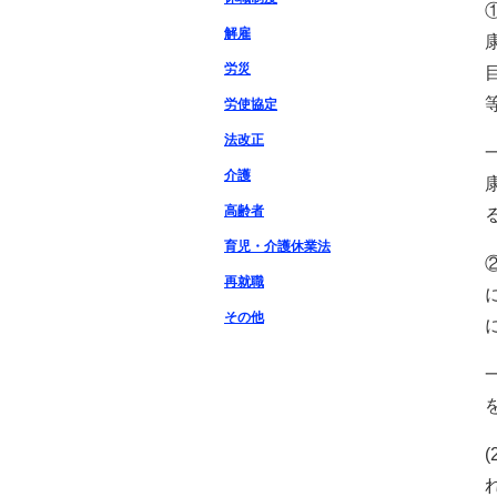
解雇
労災
労使協定
法改正
介護
高齢者
育児・介護休業法
再就職
その他